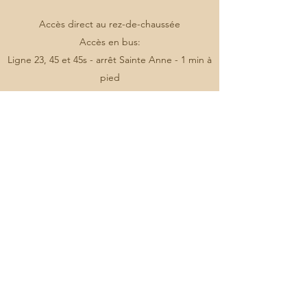
Accès direct au rez-de-chaussée
Accès en bus:
Ligne 23, 45 et 45s - arrêt Sainte Anne - 1 min à
pied
Accès en métro:
Ligne 2 - arrêt Rond point du Prado - puis bus
23 ou 45